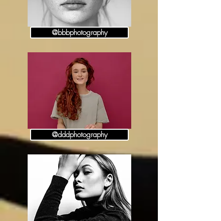
@bbbphotography
@dddphotography