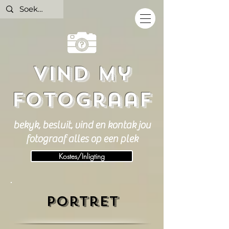
vind my
fotograaf
bekyk, besluit, vind en kontak jou
fotograaf alles op een plek
Kostes/Inligting
portret