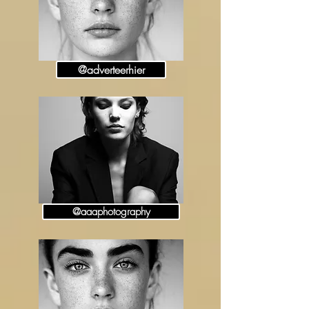
@adverteerhier
@aaaphotography