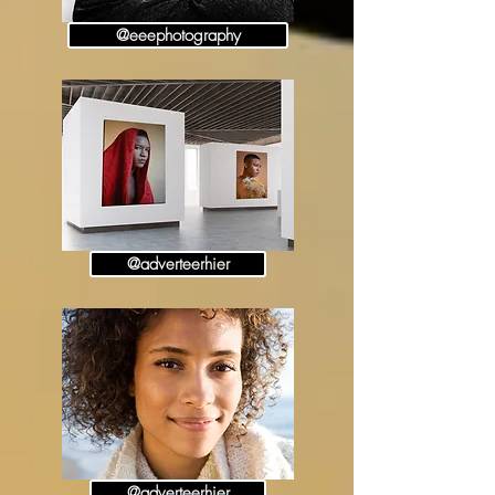
@eeephotography
@adverteerhier
@adverteerhier