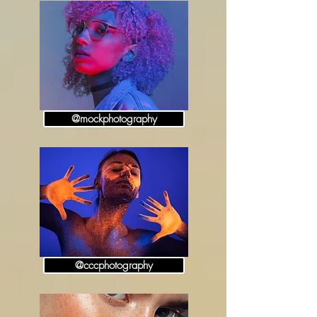
@mockphotography
@cccphotography